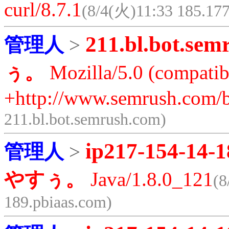
curl/8.7.1
(8/4(火)11:33 185.177
211.bl.bot.sem
管理人
>
ぅ。
Mozilla/5.0 (compatib
+http://www.semrush.com/b
211.bl.bot.semrush.com)
ip217-154-14-1
管理人
>
やすぅ。
Java/1.8.0_121
(8
189.pbiaas.com)