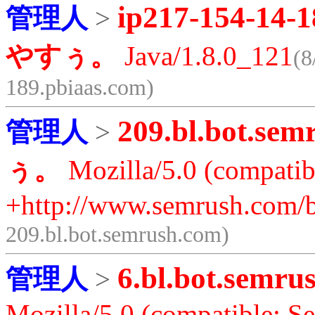
ip217-154-14-1
管理人
>
やすぅ。
Java/1.8.0_121
(8
189.pbiaas.com)
209.bl.bot.sem
管理人
>
ぅ。
Mozilla/5.0 (compatib
+http://www.semrush.com/b
209.bl.bot.semrush.com)
6.bl.bot.semru
管理人
>
Mozilla/5.0 (compatible; S