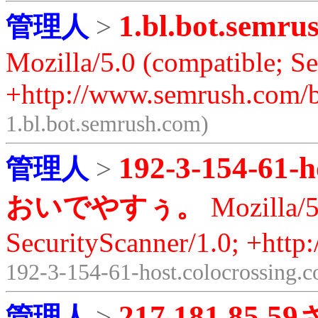
1.bl.bot.semru
管理人
>
Mozilla/5.0 (compatible; S
+http://www.semrush.com/b
1.bl.bot.semrush.com)
192-3-154-61-h
管理人
>
おいでやすぅ。
Mozilla/5
SecurityScanner/1.0; +http
192-3-154-61-host.colocrossing.
217.181.85.59
管理人
>