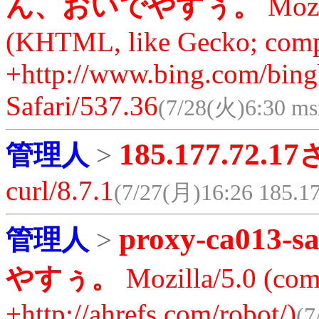
ん、おいでやすぅ。
Mozi
(KHTML, like Gecko; compa
+http://www.bing.com/bing
Safari/537.36
(7/28(火)6:30 ms
185.177.72.17
管理人
>
curl/8.7.1
(7/27(月)16:26 185.17
proxy-ca013-sa
管理人
>
やすぅ。
Mozilla/5.0 (comp
+http://ahrefs.com/robot/)
(7