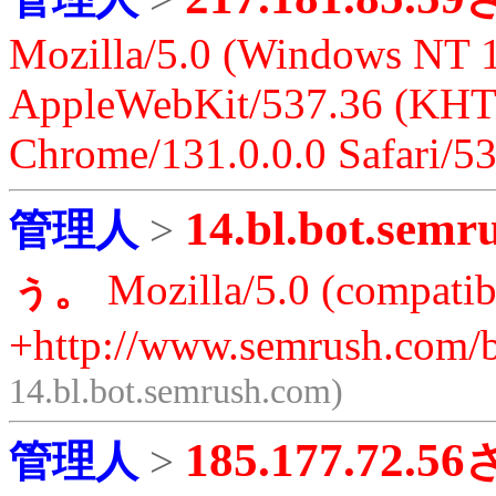
Mozilla/5.0 (Windows NT 1
AppleWebKit/537.36 (KHT
Chrome/131.0.0.0 Safari/5
14.bl.bot.semr
管理人
>
ぅ。
Mozilla/5.0 (compatib
+http://www.semrush.com/b
14.bl.bot.semrush.com)
185.177.72.56
管理人
>